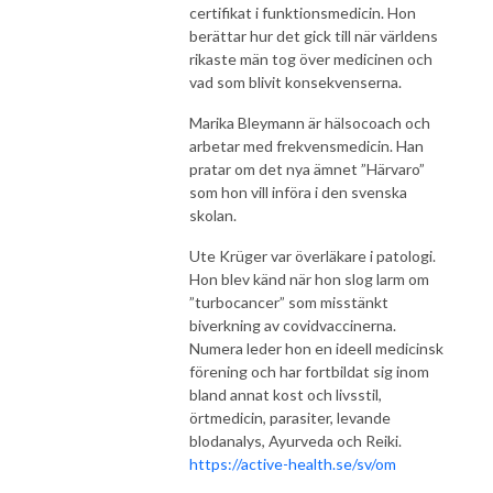
certifikat i funktionsmedicin. Hon
berättar hur det gick till när världens
rikaste män tog över medicinen och
vad som blivit konsekvenserna.
Marika Bleymann är hälsocoach och
arbetar med frekvensmedicin. Han
pratar om det nya ämnet ”Härvaro”
som hon vill införa i den svenska
skolan.
Ute Krüger var överläkare i patologi.
Hon blev känd när hon slog larm om
”turbocancer” som misstänkt
biverkning av covidvaccinerna.
Numera leder hon en ideell medicinsk
förening och har fortbildat sig inom
bland annat kost och livsstil,
örtmedicin, parasiter, levande
blodanalys, Ayurveda och Reiki.
https://active-health.se/sv/om