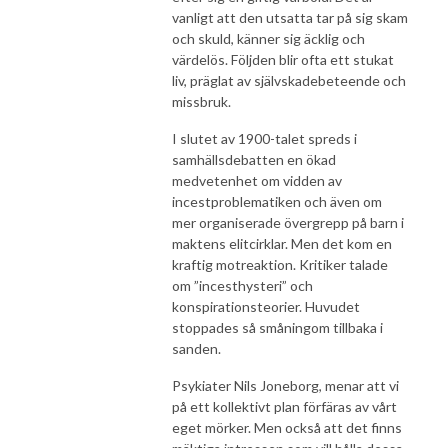
vanligt att den utsatta tar på sig skam
och skuld, känner sig äcklig och
värdelös. Följden blir ofta ett stukat
liv, präglat av självskadebeteende och
missbruk.
I slutet av 1900-talet spreds i
samhällsdebatten en ökad
medvetenhet om vidden av
incestproblematiken och även om
mer organiserade övergrepp på barn i
maktens elitcirklar. Men det kom en
kraftig motreaktion. Kritiker talade
om ”incesthysteri” och
konspirationsteorier. Huvudet
stoppades så småningom tillbaka i
sanden.
Psykiater Nils Joneborg, menar att vi
på ett kollektivt plan förfäras av vårt
eget mörker. Men också att det finns