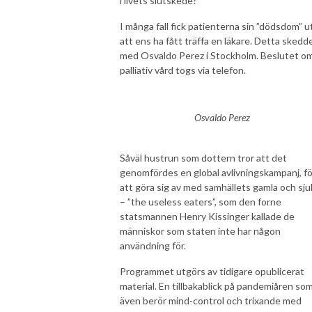
i livets slutskede?
I många fall fick patienterna sin ”dödsdom” u
att ens ha fått träffa en läkare. Detta skedd
med Osvaldo Perez i Stockholm. Beslutet o
palliativ vård togs via telefon.
Osvaldo Perez
Såväl hustrun som dottern tror att det
genomfördes en global avlivningskampanj, fö
att göra sig av med samhällets gamla och sju
– ”the useless eaters”, som den forne
statsmannen Henry Kissinger kallade de
människor som staten inte har någon
användning för.
Programmet utgörs av tidigare opublicerat
material. En tillbakablick på pandemiåren so
även berör mind-control och trixande med