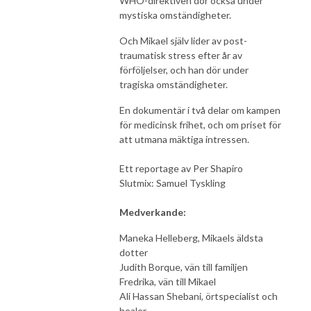
WHO-direktiven dör också under
mystiska omständigheter.
Och Mikael själv lider av post-
traumatisk stress efter år av
förföljelser, och han dör under
tragiska omständigheter.
En dokumentär i två delar om kampen
för medicinsk frihet, och om priset för
att utmana mäktiga intressen.
Ett reportage av Per Shapiro
Slutmix: Samuel Tyskling
Medverkande:
Maneka Helleberg, Mikaels äldsta
dotter
Judith Borque, vän till familjen
Fredrika, vän till Mikael
Ali Hassan Shebani, örtspecialist och
healer