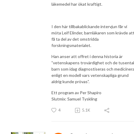
läkemedel har ökat kraftigt.
I den här tillbakablickande intervjun får vi
möta Leif Elinder, barnläkaren som krävde at
få ta del av det omstridda
forskningsmaterialet.
Han anser att offret i denna historia är
”vetenskapens trovärdighet och de tusenta
barn som idag diagnostiseras och mediciner
enligt en modell vars vetenskapliga grund
aldrig kunde prövas”.
Ett program av Per Shapiro
Slutmix: Samuel Tyskling
4
5.1K