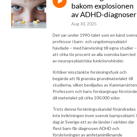
bakom explosionen
av ADHD-diagnoser
Aug 30, 2025
Det var under 1990-talet som en känd sven
professor i barn- och ungdomspsykiatri
hävdade – med hänvisning till egna studier –
att cirka tio procent av alla svenska barn led
av neuropsykiatriska funktionshinder.
Kritiker misstänkte forskningsfusk och
begärde att få granska grundmaterialet till
studierna, vilket beviljades av Kammarrätten
Professorn och hans forskargrupp förstörde
då materialet på cirka 100.000 sidor.
Trots denna forskningsskandal förändrades
inte inriktningen inom svensk barnpsykiatri. 
dag är Sverige ett av de länder i världen där
flest barn får diagnosen ADHD och
förskrivningen av amfetaminliknande