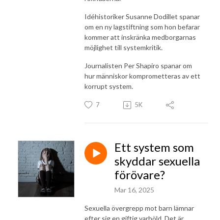
Idéhistoriker Susanne Dodillet spanar
om en ny lagstiftning som hon befarar
kommer att inskränka medborgarnas
möjlighet till systemkritik.
Journalisten Per Shapiro spanar om
hur människor komprometteras av ett
korrupt system.
7
5K
Ett system som
skyddar sexuella
förövare?
Mar 16, 2025
Sexuella övergrepp mot barn lämnar
efter sig en giftig varböld. Det är