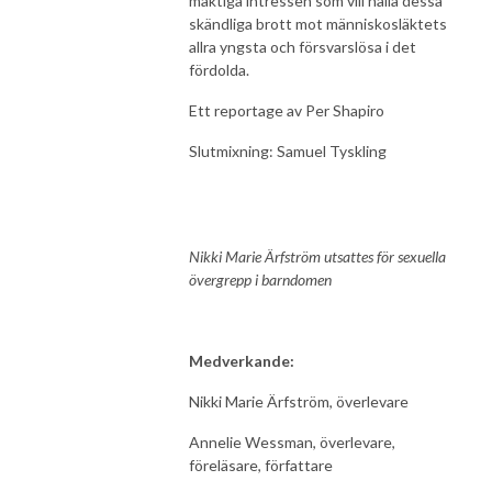
mäktiga intressen som vill hålla dessa
skändliga brott mot människosläktets
allra yngsta och försvarslösa i det
fördolda.
Ett reportage av Per Shapiro
Slutmixning: Samuel Tyskling
Nikki Marie Ärfström utsattes för sexuella
övergrepp i barndomen
Medverkande:
Nikki Marie Ärfström, överlevare
Annelie Wessman, överlevare,
föreläsare, författare