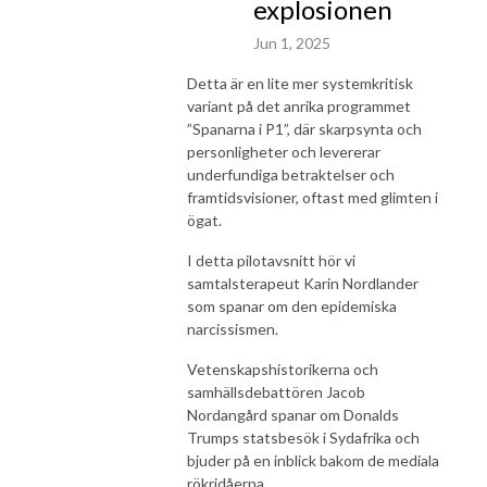
explosionen
Jun 1, 2025
Detta är en lite mer systemkritisk
variant på det anrika programmet
”Spanarna i P1”, där skarpsynta och
personligheter och levererar
underfundiga betraktelser och
framtidsvisioner, oftast med glimten i
ögat.
I detta pilotavsnitt hör vi
samtalsterapeut Karin Nordlander
som spanar om den epidemiska
narcissismen.
Vetenskapshistorikerna och
samhällsdebattören Jacob
Nordangård spanar om Donalds
Trumps statsbesök i Sydafrika och
bjuder på en inblick bakom de mediala
rökridåerna.