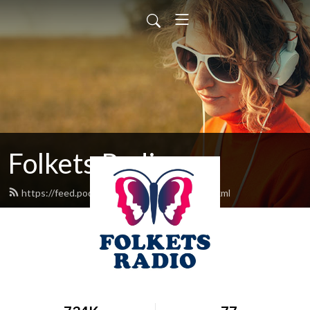
Folkets Radio
https://feed.podbean.com/folketsradio/feed.xml