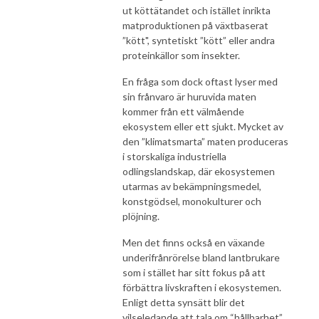
ut köttätandet och istället inrikta
matproduktionen på växtbaserat
”kött", syntetiskt ”kött” eller andra
proteinkällor som insekter.
En fråga som dock oftast lyser med
sin frånvaro är huruvida maten
kommer från ett välmående
ekosystem eller ett sjukt. Mycket av
den ”klimatsmarta” maten produceras
i storskaliga industriella
odlingslandskap, där ekosystemen
utarmas av bekämpningsmedel,
konstgödsel, monokulturer och
plöjning.
Men det finns också en växande
underifrånrörelse bland lantbrukare
som i stället har sitt fokus på att
förbättra livskraften i ekosystemen.
Enligt detta synsätt blir det
vilseledande att tala om “hållbarhet”