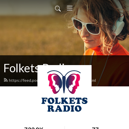
Folkets Radio
https://feed.podbean.com/folketsradio/feed.xml