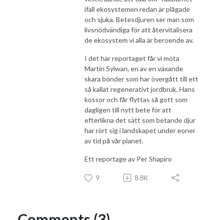
ifall ekosystemen redan är plågade
och sjuka. Betesdjuren ser man som
livsnödvändiga för att återvitalisera
de ekosystem vi alla är beroende av.
I det här reportaget får vi möta
Martin Sylwan, en av en växande
skara bönder som har övergått till ett
så kallat regenerativt jordbruk. Hans
kossor och får flyttas så gott som
dagligen till nytt bete för att
efterlikna det sätt som betande djur
har rört sig i landskapet under eoner
av tid på vår planet.
Ett reportage av Per Shapiro
9
8.8K
Comments (3)