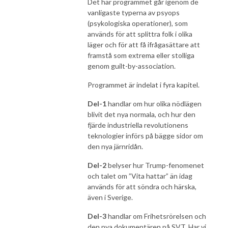
Det här programmet går igenom de
vanligaste typerna av psyops
(psykologiska operationer), som
används för att splittra folk i olika
läger och för att få ifrågasättare att
framstå som extrema eller stolliga
genom guilt-by-association.
Programmet är indelat i fyra kapitel.
Del-1
handlar om hur olika nödlägen
blivit det nya normala, och hur den
fjärde industriella revolutionens
teknologier införs på bägge sidor om
den nya järnridån.
Del-2
belyser hur Trump-fenomenet
och talet om ”Vita hattar” än idag
används för att söndra och härska,
även i Sverige.
Del-3
handlar om Frihetsrörelsen och
den nya dokumentären på SVT. Har vi