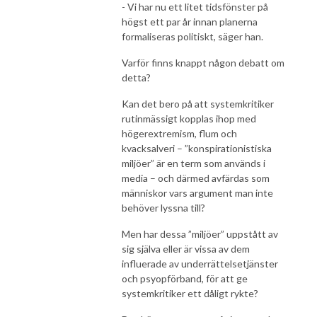
- Vi har nu ett litet tidsfönster på
högst ett par år innan planerna
formaliseras politiskt, säger han.
Varför finns knappt någon debatt om
detta?
Kan det bero på att systemkritiker
rutinmässigt kopplas ihop med
högerextremism, flum och
kvacksalveri – ”konspirationistiska
miljöer” är en term som används i
media – och därmed avfärdas som
människor vars argument man inte
behöver lyssna till?
Men har dessa ”miljöer” uppstått av
sig själva eller är vissa av dem
influerade av underrättelsetjänster
och psyopförband, för att ge
systemkritiker ett dåligt rykte?