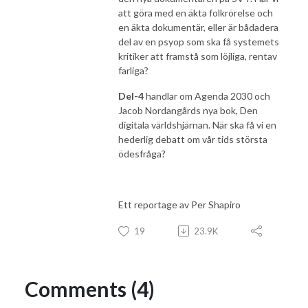
att göra med en äkta folkrörelse och
en äkta dokumentär, eller är bådadera
del av en psyop som ska få systemets
kritiker att framstå som löjliga, rentav
farliga?
Del-4
handlar om Agenda 2030 och
Jacob Nordangårds nya bok, Den
digitala världshjärnan. När ska få vi en
hederlig debatt om vår tids största
ödesfråga?
Ett reportage av Per Shapiro
19
23.9K
Comments (4)