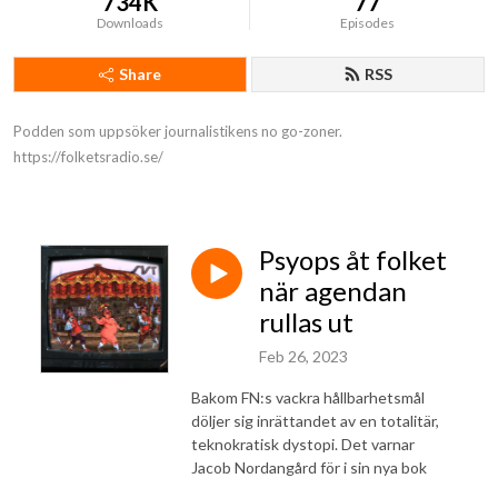
734K
77
Downloads
Episodes
Share
RSS
Podden som uppsöker journalistikens no go-zoner.

https://folketsradio.se/
Psyops åt folket
när agendan
rullas ut
Feb 26, 2023
Bakom FN:s vackra hållbarhetsmål
döljer sig inrättandet av en totalitär,
teknokratisk dystopi. Det varnar
Jacob Nordangård för i sin nya bok