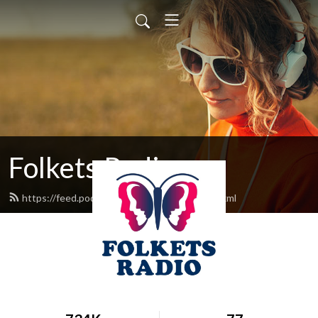
Folkets Radio
https://feed.podbean.com/folketsradio/feed.xml