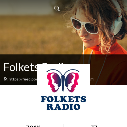
Folkets Radio
https://feed.podbean.com/folketsradio/feed.xml