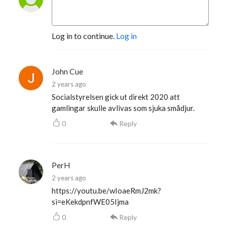
Log in to continue.
Log in
John Cue
2 years ago
Socialstyrelsen gick ut direkt 2020 att
gamlingar skulle avlivas som sjuka smådjur.
0
Reply
PerH
2 years ago
https://youtu.be/wIoaeRmJ2mk?
si=eKekdpnfWE05Ijma
0
Reply