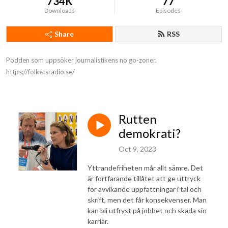
734K
77
Downloads
Episodes
Share
RSS
Podden som uppsöker journalistikens no go-zoner.

https://folketsradio.se/
Rutten
demokrati?
Oct 9, 2023
Yttrandefriheten mår allt sämre. Det
är fortfarande tillåtet att ge uttryck
för avvikande uppfattningar i tal och
skrift, men det får konsekvenser. Man
kan bli utfryst på jobbet och skada sin
karriär.