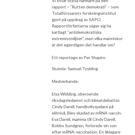
Vi tittar också närmare på den
rapport – ”Rutten demokrati” – som
Totalförsvarets forskningsinstitut
gjort på uppdrag av SÄPO.
Rapportförfattarna säger sig ha
kartlagt ”antidemokratiska
extremistmiljöer”, men vilka människor
är det egentligen det handlar om?
Ett reportage av Per Shapiro
Slutmix: Samuel Tyskling
Medverkande:
Elsa Widding, oberoende
riksdagsledamot och klimatdebattör.
Cindy Darell, handbollsspelare på
elitnivå. Blev skadad av mRNA-vaccin.
Eva Darell, mamma till Cindy Darell.
Bobbo Sundgren, förlorade sin son
efter mRNA-vaccination. En åklagare