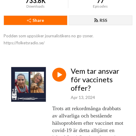
733.8K
77
Downloads
Episodes
Share
RSS
Podden som uppsöker journalistikens no go-zoner.

https://folketsradio.se/
Vem tar ansvar
för vaccinets
offer?
Apr 13, 2024
Trots att rekordmånga drabbats
av allvarliga och bestående
hälsoproblem efter vaccinet mot
covid-19 är detta alltjämt en