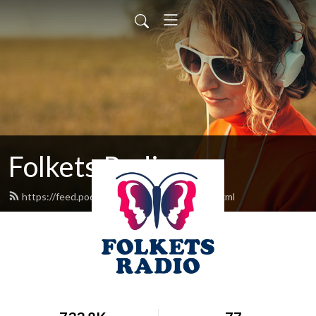
Folkets Radio
https://feed.podbean.com/folketsradio/feed.xml