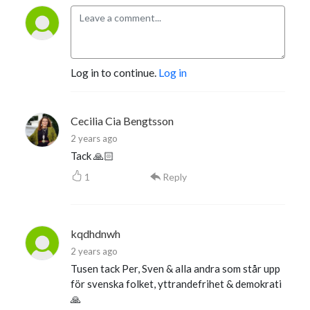
Log in to continue.
Log in
Cecilia Cia Bengtsson
2 years ago
Tack 🙏🏻
1
Reply
kqdhdnwh
2 years ago
Tusen tack Per, Sven & alla andra som står upp
för svenska folket, yttrandefrihet & demokrati
🙏